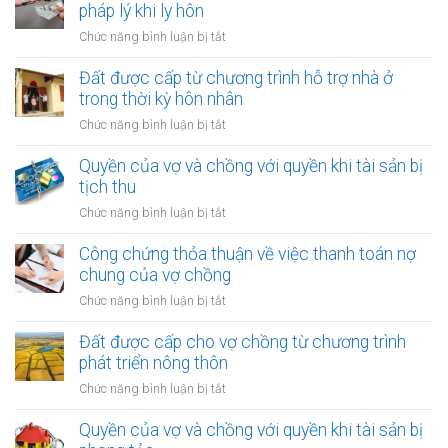
pháp lý khi ly hôn
ở
Chức năng bình luận bị tắt
Công
chứng
Đất được cấp từ chương trình hỗ trợ nhà ở
thỏa
trong thời kỳ hôn nhân
thuận
ở
Chức năng bình luận bị tắt
về
Đất
việc
được
Quyền của vợ và chồng với quyền khi tài sản bị
ai
cấp
tịch thu
chịu
từ
chi
ở
Chức năng bình luận bị tắt
chương
phí
Quyền
trình
pháp
của
Công chứng thỏa thuận về việc thanh toán nợ
hỗ
lý
vợ
chung của vợ chồng
trợ
khi
và
nhà
ở
Chức năng bình luận bị tắt
ly
chồng
ở
Công
hôn
với
trong
chứng
Đất được cấp cho vợ chồng từ chương trình
quyền
thời
thỏa
phát triển nông thôn
khi
kỳ
thuận
tài
ở
Chức năng bình luận bị tắt
hôn
về
sản
Đất
nhân
việc
bị
được
Quyền của vợ và chồng với quyền khi tài sản bị
thanh
tịch
cấp