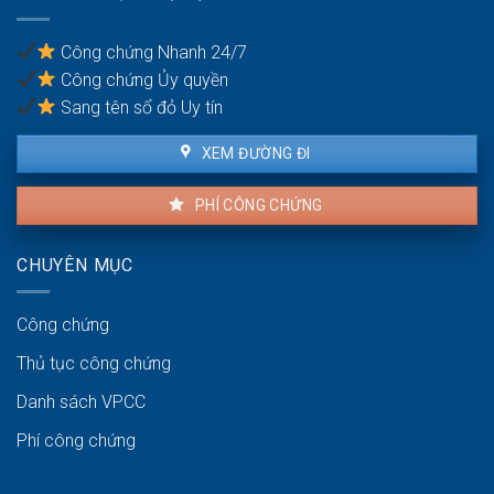
hiện
giữa
vợ
Công chứng Nhanh 24/7
và
Công chứng Ủy quyền
chồng
Sang tên sổ đỏ Uy tín
XEM ĐƯỜNG ĐI
PHÍ CÔNG CHỨNG
CHUYÊN MỤC
Công chứng
Thủ tục công chứng
Danh sách VPCC
Phí công chứng