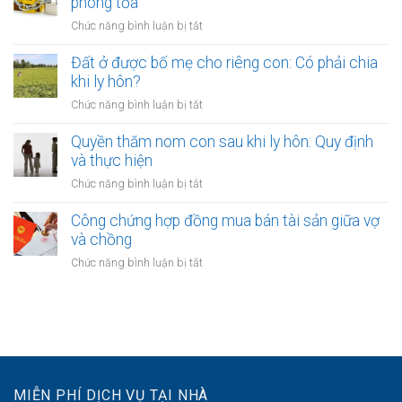
phong tỏa
toán
thu
cho
nợ
ở
Chức năng bình luận bị tắt
vợ
chung
Quyền
chồng
của
của
Đất ở được bố mẹ cho riêng con: Có phải chia
từ
vợ
vợ
khi ly hôn?
chương
chồng
và
trình
ở
Chức năng bình luận bị tắt
chồng
phát
Đất
với
triển
ở
Quyền thăm nom con sau khi ly hôn: Quy định
quyền
nông
được
và thực hiện
khi
thôn
bố
tài
ở
Chức năng bình luận bị tắt
mẹ
sản
Quyền
cho
bị
thăm
Công chứng hợp đồng mua bán tài sản giữa vợ
riêng
phong
nom
và chồng
con:
tỏa
con
Có
ở
Chức năng bình luận bị tắt
sau
phải
Công
khi
chia
chứng
ly
khi
hợp
hôn:
ly
đồng
Quy
hôn?
mua
định
bán
và
tài
thực
MIỄN PHÍ DỊCH VỤ TẠI NHÀ
sản