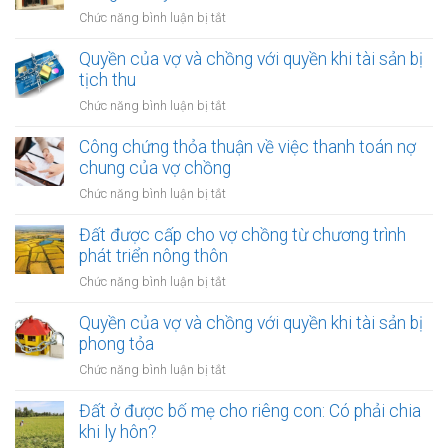
thuận
ở
Chức năng bình luận bị tắt
về
Đất
việc
được
Quyền của vợ và chồng với quyền khi tài sản bị
ai
cấp
tịch thu
chịu
từ
chi
ở
Chức năng bình luận bị tắt
chương
phí
Quyền
trình
pháp
của
Công chứng thỏa thuận về việc thanh toán nợ
hỗ
lý
vợ
chung của vợ chồng
trợ
khi
và
nhà
ở
Chức năng bình luận bị tắt
ly
chồng
ở
Công
hôn
với
trong
chứng
Đất được cấp cho vợ chồng từ chương trình
quyền
thời
thỏa
phát triển nông thôn
khi
kỳ
thuận
tài
ở
Chức năng bình luận bị tắt
hôn
về
sản
Đất
nhân
việc
bị
được
Quyền của vợ và chồng với quyền khi tài sản bị
thanh
tịch
cấp
phong tỏa
toán
thu
cho
nợ
ở
Chức năng bình luận bị tắt
vợ
chung
Quyền
chồng
của
của
Đất ở được bố mẹ cho riêng con: Có phải chia
từ
vợ
vợ
khi ly hôn?
chương
chồng
và