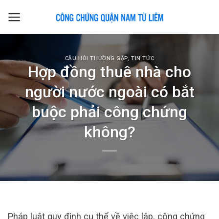
Skip
to
content
CÂU HỎI THƯỜNG GẶP
,
TIN TỨC
Hợp đồng thuê nhà cho
người nước ngoài có bắt
buộc phải công chứng
không?
Pháp luật quy định cụ thể về việc lập, công chứng