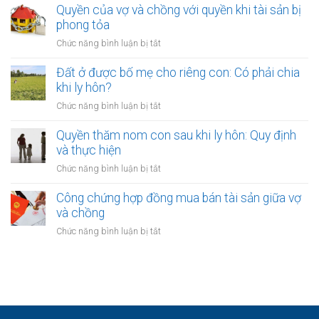
bị
được
Quyền của vợ và chồng với quyền khi tài sản bị
thanh
tịch
cấp
phong tỏa
toán
thu
cho
nợ
ở
Chức năng bình luận bị tắt
vợ
chung
Quyền
chồng
của
của
Đất ở được bố mẹ cho riêng con: Có phải chia
từ
vợ
vợ
khi ly hôn?
chương
chồng
và
trình
ở
Chức năng bình luận bị tắt
chồng
phát
Đất
với
triển
ở
Quyền thăm nom con sau khi ly hôn: Quy định
quyền
nông
được
và thực hiện
khi
thôn
bố
tài
ở
Chức năng bình luận bị tắt
mẹ
sản
Quyền
cho
bị
thăm
Công chứng hợp đồng mua bán tài sản giữa vợ
riêng
phong
nom
và chồng
con:
tỏa
con
Có
ở
Chức năng bình luận bị tắt
sau
phải
Công
khi
chia
chứng
ly
khi
hợp
hôn:
ly
đồng
Quy
hôn?
mua
định
bán
và