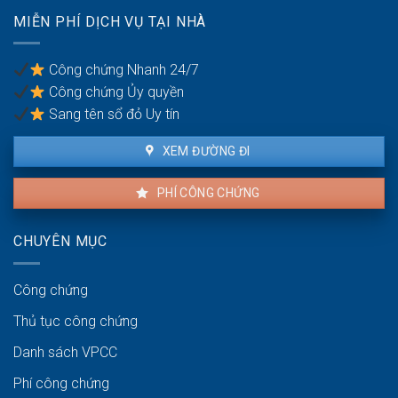
tài
thực
MIỄN PHÍ DỊCH VỤ TẠI NHÀ
sản
hiện
giữa
vợ
Công chứng Nhanh 24/7
và
Công chứng Ủy quyền
chồng
Sang tên sổ đỏ Uy tín
XEM ĐƯỜNG ĐI
PHÍ CÔNG CHỨNG
CHUYÊN MỤC
Công chứng
Thủ tục công chứng
Danh sách VPCC
Phí công chứng