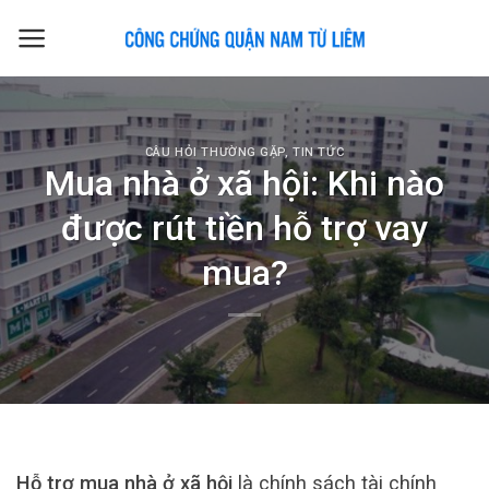
Skip
to
content
CÂU HỎI THƯỜNG GẶP
,
TIN TỨC
Mua nhà ở xã hội: Khi nào
được rút tiền hỗ trợ vay
mua?
Hỗ trợ mua nhà ở xã hội
là chính sách tài chính