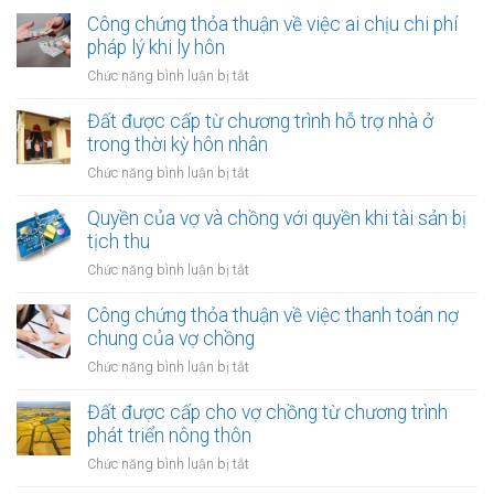
Công chứng thỏa thuận về việc ai chịu chi phí
pháp lý khi ly hôn
ở
Chức năng bình luận bị tắt
Công
chứng
Đất được cấp từ chương trình hỗ trợ nhà ở
thỏa
trong thời kỳ hôn nhân
thuận
ở
Chức năng bình luận bị tắt
về
Đất
việc
được
Quyền của vợ và chồng với quyền khi tài sản bị
ai
cấp
tịch thu
chịu
từ
chi
ở
Chức năng bình luận bị tắt
chương
phí
Quyền
trình
pháp
của
Công chứng thỏa thuận về việc thanh toán nợ
hỗ
lý
vợ
chung của vợ chồng
trợ
khi
và
nhà
ở
Chức năng bình luận bị tắt
ly
chồng
ở
Công
hôn
với
trong
chứng
Đất được cấp cho vợ chồng từ chương trình
quyền
thời
thỏa
phát triển nông thôn
khi
kỳ
thuận
tài
ở
Chức năng bình luận bị tắt
hôn
về
sản
Đất
nhân
việc