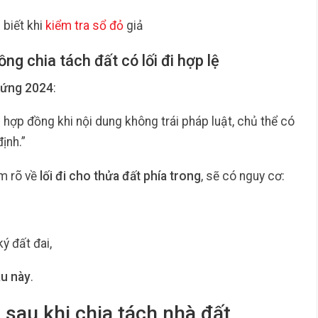
biết khi
kiểm tra sổ đỏ
giả
g chia tách đất có lối đi hợp lệ
hứng 2024
:
ợp đồng khi nội dung không trái pháp luật, chủ thể có
ịnh.”
àm rõ về
lối đi cho thửa đất phía trong
, sẽ có nguy cơ:
ý đất đai,
au này
.
i sau khi chia tách nhà đất