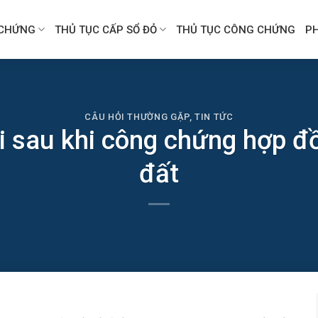
CHỨNG
THỦ TỤC CẤP SỔ ĐỎ
THỦ TỤC CÔNG CHỨNG
P
CÂU HỎI THƯỜNG GẶP
,
TIN TỨC
đi sau khi công chứng hợp đ
đất