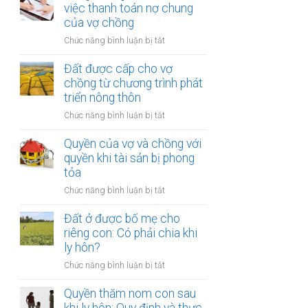
vợ
việc thanh toán nợ chung
trợ
ly
và
của vợ chồng
nhà
hôn
chồng
ở
ở
Chức năng bình luận bị tắt
với
trong
Công
quyền
thời
chứng
Đất được cấp cho vợ
khi
kỳ
thỏa
chồng từ chương trình phát
tài
hôn
thuận
triển nông thôn
sản
nhân
về
bị
ở
Chức năng bình luận bị tắt
việc
tịch
Đất
thanh
thu
được
Quyền của vợ và chồng với
toán
cấp
quyền khi tài sản bị phong
nợ
cho
tỏa
chung
vợ
của
ở
Chức năng bình luận bị tắt
chồng
vợ
Quyền
từ
chồng
của
Đất ở được bố mẹ cho
chương
vợ
riêng con: Có phải chia khi
trình
và
ly hôn?
phát
chồng
triển
ở
Chức năng bình luận bị tắt
với
nông
Đất
quyền
thôn
ở
Quyền thăm nom con sau
khi
được
tài