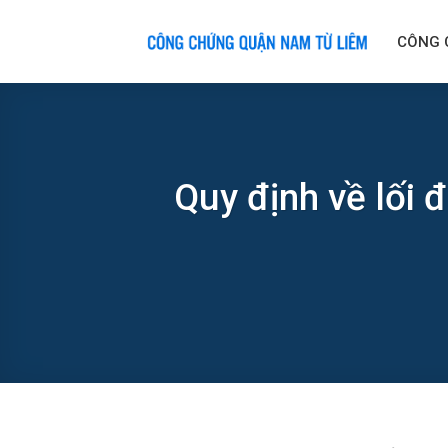
Skip
to
CÔNG 
content
Quy định về lối 