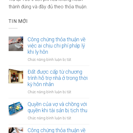
thành đúng và đầy đủ theo thỏa thuận.
TIN MỚI
Công chứng thỏa thuận về
việc ai chịu chi phí pháp lý
khi ly hôn
ở
Chức năng bình luận bị tắt
Công
chứng
Đất được cấp từ chương
thỏa
trình hỗ trợ nhà ở trong thời
thuận
kỳ hôn nhân
về
ở
Chức năng bình luận bị tắt
việc
Đất
ai
được
Quyền của vợ và chồng với
chịu
cấp
quyền khi tài sản bị tịch thu
chi
từ
phí
ở
Chức năng bình luận bị tắt
chương
pháp
Quyền
trình
lý
của
Công chứng thỏa thuận về
hỗ
khi