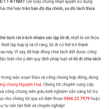
14/TT-BTNMT
(về Giấy chứng nhận quyền sử dụng
phải thể hiện
trên bản đồ địa chính, sơ đồ tách thửa
ể tách rời trách nhiệm xác lập lối đi
, nhất là với thửa
iết lập hợp lý và rõ ràng, lối đi có thể trở thành
au này. Vì vậy, để hợp đồng chia tách đất được công
đặc biệt chú ý đến quy định pháp luật về
lối đi chia tách
ợ trong việc soạn thảo và công chứng hợp đồng, đừng
ông chứng Nguyễn Huệ
. Chúng tôi chuyên cung cấp
 và công chứng viên giàu kinh nghiệm sẵn sàng hỗ trợ
gọi cho chúng tôi qua số điện thoại
0966.22.7979
hoặc
ự tư vấn tận tình và chuyên nghiệp!