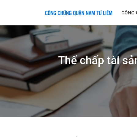
Skip
to
CÔNG 
content
Thế chấp tài sả