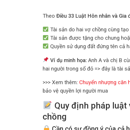
Theo
Điều 33 Luật Hôn nhân và Gia 
Tài sản do hai vợ chồng cùng tạo 
Tài sản được tặng cho chung hoặ
Quyền sử dụng đất đứng tên cả h
Ví dụ minh họa:
Anh A và chị B cù
hai người trong sổ đỏ => đây là tài s
>>> Xem thêm:
Chuyển nhượng căn h
bảo vệ quyền lợi người mua
Quy định pháp luật 
chồng
Cần có sự đồng ý của cả h