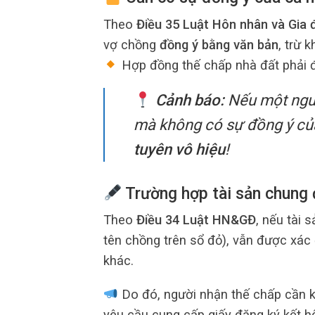
Theo
Điều 35 Luật Hôn nhân và Gia 
vợ chồng
đồng ý bằng văn bản
, trừ 
Hợp đồng thế chấp nhà đất phải 
Cảnh báo:
Nếu một ngườ
mà không có sự đồng ý của
tuyên vô hiệu
!
Trường hợp tài sản chung
Theo
Điều 34 Luật HN&GĐ
, nếu tài 
tên chồng trên sổ đỏ), vẫn được xác 
khác.
Do đó, người nhận thế chấp cần ki
yêu cầu cung cấp giấy đăng ký kết h