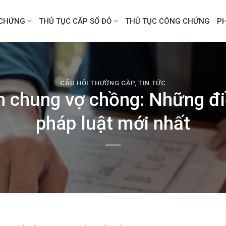
CHỨNG
THỦ TỤC CẤP SỔ ĐỎ
THỦ TỤC CÔNG CHỨNG
P
CÂU HỎI THƯỜNG GẶP
,
TIN TỨC
n chung vợ chồng: Những đi
pháp luật mới nhất