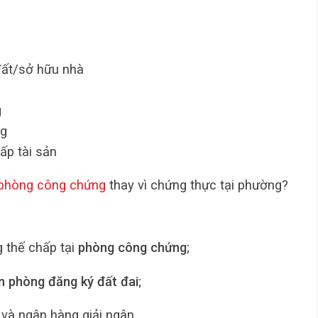
đất/sở hữu nhà
g
ng
ấp tài sản
phòng công chứng
thay vì chứng thực tại phường?
 thế chấp tại
phòng công chứng
;
n phòng đăng ký đất đai
;
và ngân hàng giải ngân.