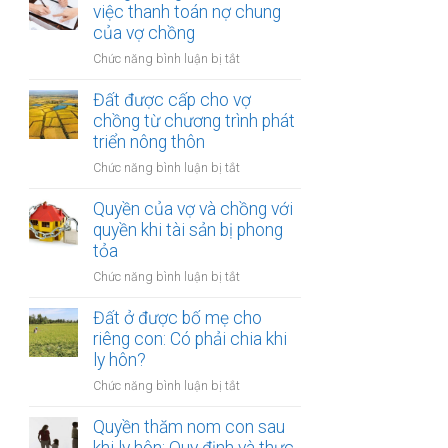
vợ
việc thanh toán nợ chung
trợ
ly
và
của vợ chồng
nhà
hôn
chồng
ở
ở
Chức năng bình luận bị tắt
với
trong
Công
quyền
thời
chứng
Đất được cấp cho vợ
khi
kỳ
thỏa
chồng từ chương trình phát
tài
hôn
thuận
triển nông thôn
sản
nhân
về
bị
ở
Chức năng bình luận bị tắt
việc
tịch
Đất
thanh
thu
được
Quyền của vợ và chồng với
toán
cấp
quyền khi tài sản bị phong
nợ
cho
tỏa
chung
vợ
của
ở
Chức năng bình luận bị tắt
chồng
vợ
Quyền
từ
chồng
của
Đất ở được bố mẹ cho
chương
vợ
riêng con: Có phải chia khi
trình
và
ly hôn?
phát
chồng
triển
ở
Chức năng bình luận bị tắt
với
nông
Đất
quyền
thôn
ở
Quyền thăm nom con sau
khi
được
tài