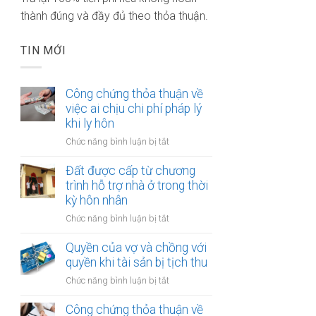
thành đúng và đầy đủ theo thỏa thuận.
TIN MỚI
Công chứng thỏa thuận về
việc ai chịu chi phí pháp lý
khi ly hôn
ở
Chức năng bình luận bị tắt
Công
chứng
Đất được cấp từ chương
thỏa
trình hỗ trợ nhà ở trong thời
thuận
kỳ hôn nhân
về
ở
Chức năng bình luận bị tắt
việc
Đất
ai
được
Quyền của vợ và chồng với
chịu
cấp
quyền khi tài sản bị tịch thu
chi
từ
phí
ở
Chức năng bình luận bị tắt
chương
pháp
Quyền
trình
lý
của
Công chứng thỏa thuận về
hỗ
khi