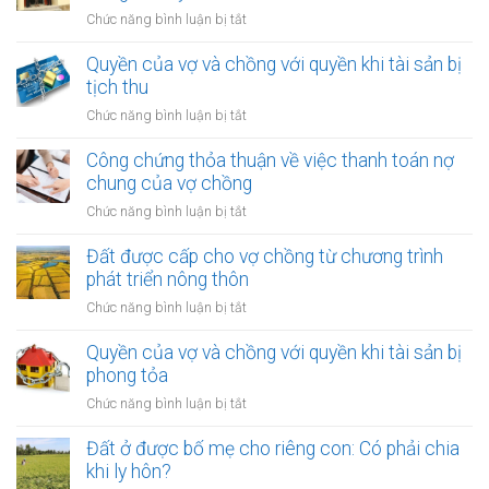
thuận
ở
Chức năng bình luận bị tắt
về
Đất
việc
được
Quyền của vợ và chồng với quyền khi tài sản bị
ai
cấp
tịch thu
chịu
từ
chi
ở
Chức năng bình luận bị tắt
chương
phí
Quyền
trình
pháp
của
Công chứng thỏa thuận về việc thanh toán nợ
hỗ
lý
vợ
chung của vợ chồng
trợ
khi
và
nhà
ở
Chức năng bình luận bị tắt
ly
chồng
ở
Công
hôn
với
trong
chứng
Đất được cấp cho vợ chồng từ chương trình
quyền
thời
thỏa
phát triển nông thôn
khi
kỳ
thuận
tài
ở
Chức năng bình luận bị tắt
hôn
về
sản
Đất
nhân
việc
bị
được
Quyền của vợ và chồng với quyền khi tài sản bị
thanh
tịch
cấp
phong tỏa
toán
thu
cho
nợ
ở
Chức năng bình luận bị tắt
vợ
chung
Quyền
chồng
của
của
Đất ở được bố mẹ cho riêng con: Có phải chia
từ
vợ
vợ
khi ly hôn?
chương
chồng
và