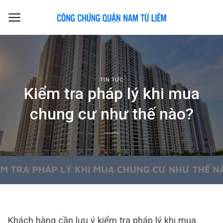
Skip
to
content
TIN TỨC
Kiểm tra pháp lý khi mua
chung cư như thế nào?
Khách hàng cần lưu ý kiểm tra pháp lý khi mua