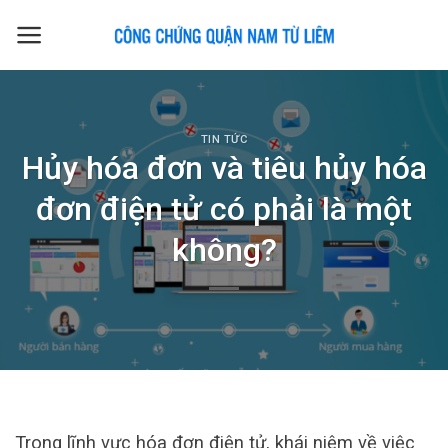
Skip
to
content
TIN TỨC
Hủy hóa đơn và tiêu hủy hóa
đơn điện tử có phải là một
không?
Trong lĩnh vực hóa đơn điện tử, khái niệm về việc