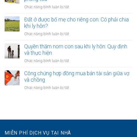
thu
cho
nợ
ở
Chức năng bình luận bị tắt
vợ
chung
Quyền
chồng
của
của
Đất ở được bố mẹ cho riêng con: Có phải chia
từ
vợ
vợ
khi ly hôn?
chương
chồng
và
trình
ở
Chức năng bình luận bị tắt
chồng
phát
Đất
với
triển
ở
Quyền thăm nom con sau khi ly hôn: Quy định
quyền
nông
được
và thực hiện
khi
thôn
bố
tài
ở
Chức năng bình luận bị tắt
mẹ
sản
Quyền
cho
bị
thăm
Công chứng hợp đồng mua bán tài sản giữa vợ
riêng
phong
nom
và chồng
con:
tỏa
con
Có
ở
Chức năng bình luận bị tắt
sau
phải
Công
khi
chia
chứng
ly
khi
hợp
hôn:
ly
đồng
Quy
hôn?
mua
định
bán
và
tài
thực
MIỄN PHÍ DỊCH VỤ TẠI NHÀ
sản
hiện