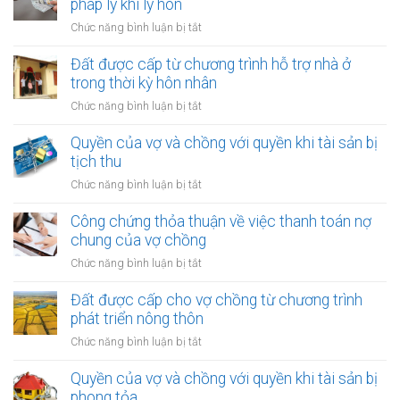
pháp lý khi ly hôn
ở
Chức năng bình luận bị tắt
Công
chứng
Đất được cấp từ chương trình hỗ trợ nhà ở
thỏa
trong thời kỳ hôn nhân
thuận
ở
Chức năng bình luận bị tắt
về
Đất
việc
được
Quyền của vợ và chồng với quyền khi tài sản bị
ai
cấp
tịch thu
chịu
từ
chi
ở
Chức năng bình luận bị tắt
chương
phí
Quyền
trình
pháp
của
Công chứng thỏa thuận về việc thanh toán nợ
hỗ
lý
vợ
chung của vợ chồng
trợ
khi
và
nhà
ở
Chức năng bình luận bị tắt
ly
chồng
ở
Công
hôn
với
trong
chứng
Đất được cấp cho vợ chồng từ chương trình
quyền
thời
thỏa
phát triển nông thôn
khi
kỳ
thuận
tài
ở
Chức năng bình luận bị tắt
hôn
về
sản
Đất
nhân
việc
bị
được
Quyền của vợ và chồng với quyền khi tài sản bị
thanh
tịch
cấp
phong tỏa
toán