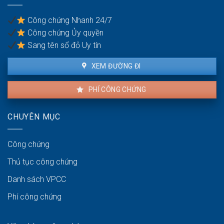
giữa
vợ
Công chứng Nhanh 24/7
và
Công chứng Ủy quyền
chồng
Sang tên sổ đỏ Uy tín
XEM ĐƯỜNG ĐI
PHÍ CÔNG CHỨNG
CHUYÊN MỤC
Công chứng
Thủ tục công chứng
Danh sách VPCC
Phí công chứng