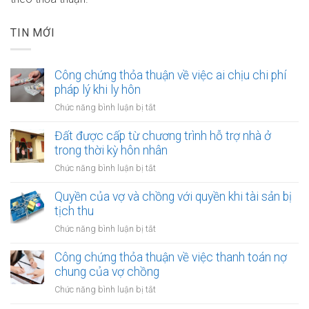
TIN MỚI
Công chứng thỏa thuận về việc ai chịu chi phí
pháp lý khi ly hôn
ở
Chức năng bình luận bị tắt
Công
chứng
Đất được cấp từ chương trình hỗ trợ nhà ở
thỏa
trong thời kỳ hôn nhân
thuận
ở
Chức năng bình luận bị tắt
về
Đất
việc
được
Quyền của vợ và chồng với quyền khi tài sản bị
ai
cấp
tịch thu
chịu
từ
chi
ở
Chức năng bình luận bị tắt
chương
phí
Quyền
trình
pháp
của
Công chứng thỏa thuận về việc thanh toán nợ
hỗ
lý
vợ
chung của vợ chồng
trợ
khi
và
nhà
ở
Chức năng bình luận bị tắt
ly
chồng
ở
Công
hôn
với