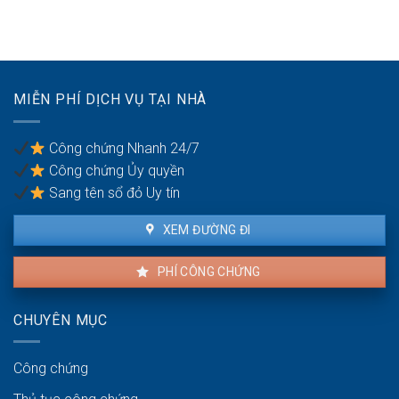
chứng
ly
khi
hợp
hôn:
ly
đồng
Quy
hôn?
mua
định
bán
và
tài
thực
MIỄN PHÍ DỊCH VỤ TẠI NHÀ
sản
hiện
giữa
vợ
Công chứng Nhanh 24/7
và
Công chứng Ủy quyền
chồng
Sang tên sổ đỏ Uy tín
XEM ĐƯỜNG ĐI
PHÍ CÔNG CHỨNG
CHUYÊN MỤC
Công chứng