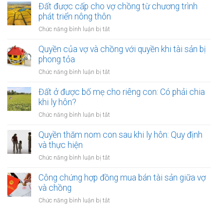
trong
chứng
Đất được cấp cho vợ chồng từ chương trình
quyền
thời
thỏa
phát triển nông thôn
khi
kỳ
thuận
tài
ở
Chức năng bình luận bị tắt
hôn
về
sản
Đất
nhân
việc
bị
được
Quyền của vợ và chồng với quyền khi tài sản bị
thanh
tịch
cấp
phong tỏa
toán
thu
cho
nợ
ở
Chức năng bình luận bị tắt
vợ
chung
Quyền
chồng
của
của
Đất ở được bố mẹ cho riêng con: Có phải chia
từ
vợ
vợ
khi ly hôn?
chương
chồng
và
trình
ở
Chức năng bình luận bị tắt
chồng
phát
Đất
với
triển
ở
Quyền thăm nom con sau khi ly hôn: Quy định
quyền
nông
được
và thực hiện
khi
thôn
bố
tài
ở
Chức năng bình luận bị tắt
mẹ
sản
Quyền
cho
bị
thăm
Công chứng hợp đồng mua bán tài sản giữa vợ
riêng
phong
nom
và chồng
con:
tỏa
con
Có
ở
Chức năng bình luận bị tắt
sau
phải
Công
khi
chia