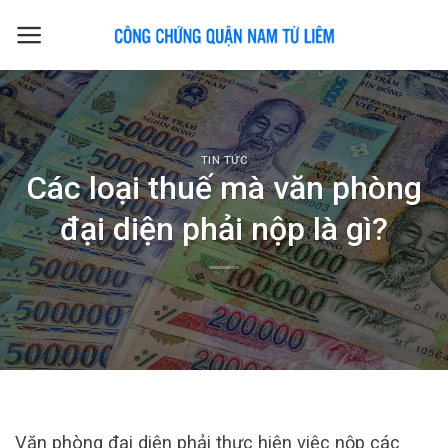
Skip
to
content
TIN TỨC
Các loại thuế mà văn phòng
đại diện phải nộp là gì?
Văn phòng đại diện phải thực hiện việc nộp các